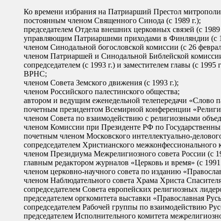
Ко времени избрания на Патриарший Престол митрополи
постоянным членом Священного Синода (с 1989 г.);
председателем Отдела внешних церковных связей (с 1989 г
управляющим Патриаршими приходами в Финляндии (с 19
членом Синодальной богословской комиссии (с 26 февраля
членом Патриаршей и Синодальной Библейской комиссии (
сопредседателем (с 1993 г.) и заместителем главы (с 1995
ВРНС;
членом Совета Земского движения (с 1993 г.);
членом Российского палестинского общества;
автором и ведущим еженедельной телепередачи «Слово пас
почетным президентом Всемирной конференции «Религия и
членом Совета по взаимодействию с религиозными объеди
членом Комиссии при Президенте РФ по Государственным 
почетным членом Московского интеллектуально-делового к
сопредседателем Христианского межконфессионального кон
членом Президиума Межрелигиозного совета России (с 199
главным редактором журналов «Церковь и время» (с 1991 г
членом церковно-научного совета по изданию «Православ
членом Наблюдательного совета Храма Христа Спасителя (
сопредседателем Совета европейских религиозных лидеров 
председателем оргкомитета выставки «Православная Русь» 
сопредседателем Рабочей группы по взаимодействию Русс
председателем Исполнительного комитета межрелигиозного