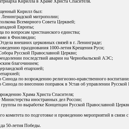
Патриарха Кирилла в Храме Христа Спасителя.
ященный Кирилл был:
та Ленинградской митрополии;
сполкома Всемирного Совета Церквей;
Западной Европы;
а по вопросам христианского единства;
ами в Финляндии;
 Отдела внешних церковных связей в г. Ленинграде;
проведению празднования 1000-летия Крещения Руси;
 Собора Русской Православной Церкви;
преодолении последствий аварии на Чернобыльской АЭС;
рским благочинием;
дерландской епархией;
 епархией;
го Синода по возрождению религиозно-нравственного воспитания
го Синода по внесению поправок в Устав об управлении Русско
озрождению Храма Христа Спасителя;
е Министерства иностранных дел России;
ей группы по выработке Концепции Русской Православной Церк
ого комитета по подготовке и проведению мероприятий в связи
нда 50-летия Победы.