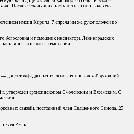
ческую экспедицию Северо-Западного геологического
 школе. После ее окончания поступил в Ленинградскую
речением имени Кирилл. 7 апреля им же рукоположен во
кого богословия и помощник инспектора Ленинградских
наставник 1-го класса семинарии.
гг. — доцент кафедры патрологии Ленинградской духовной
984 г. утвержден архиепископом Смоленским и Вяземским. С
адский.
ерковных связей), постоянный член Священного Синода. 25
и всея Руси.