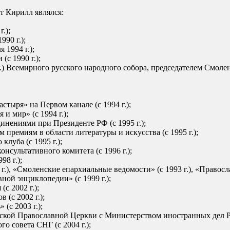
т Кирилл являлся:
.);
90 г.);
 1994 г.);
с 1990 г.);
 г.) Всемирного русского народного собора, председателем Смоленс
тыря» на Первом канале (с 1994 г.);
 мир» (с 1994 г.);
нениями при Президенте РФ (с 1995 г.);
премиям в области литературы и искусства (с 1995 г.);
луба (с 1995 г.);
сультативного комитета (с 1996 г.);
8 г.);
.), «Смоленские епархиальные ведомости» (с 1993 г.), «Правосл
ной энциклопедии» (с 1999 г.);
с 2002 г.);
(с 2002 г.);
(с 2003 г.);
кой Православной Церкви с Министерством иностранных дел Рос
 совета СНГ (с 2004 г.);