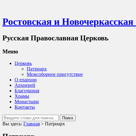
Ростовская и Новочеркасская
Русская Православная Церковь
Меню
Церковь
Патриарх
Межсоборное присутствие
О епархии
Архиерей
Благочиния
Храмы
Монастыри
Контакты
Вы здесь:
Главная
>
Патриарх