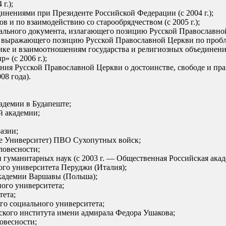
г.);
инениями при Президенте Российской Федерации (с 2004 г.);
 и по взаимодействию со старообрядчеством (с 2005 г.);
ального документа, излагающего позицию Русской Православной
 выражающего позицию Русской Православной Церкви по проблем
е и взаимоотношениям государства и религиозных объединений 
 (с 2006 г.);
ния Русской Православной Церкви о достоинстве, свободе и пра
08 года).
кадемии в Будапеште;
й академии;
азии;
не Университет) ПВО Сухопутных войск;
ловесности;
 гуманитарных наук (с 2003 г. — Общественная Российская акад
ого университета Перуджи (Италия);
академии Варшавы (Польша);
ого университета;
тета;
го социального университета;
ского института имени адмирала Федора Ушакова;
овесности;