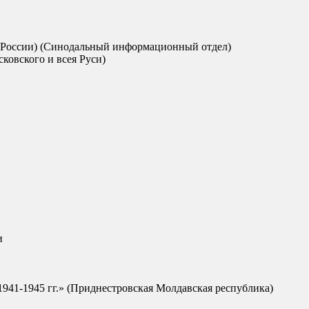
 по России) (Синодальный информационный отдел)
ковского и всея Руси)
и
941-1945 гг.» (Приднестровская Молдавская республика)