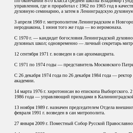
По окончании 8-го класса средней школы Владимир Гунд
управления, где и проработал с 1962 по 1965 год в каче
духовную семинарию, а затем в Ленинградскую духовную 
3 апреля 1969 г. митрополитом Ленинградским и Новгор
иеродиакона, 1 июня того же года — во иеромонаха.
С 1970 г. — кандидат богословия Ленинградской духовн
духовных школ; одновременно — личный секретарь митро
12 сентября 1971 г. возведен в сан архимандрита.
С 1971 по 1974 годы — представитель Московского Патр
С 26 декабря 1974 года по 26 декабря 1984 года — рект
академии.
14 марта 1976 г. хиротонисан во епископа Выборгского. 
1986 года — управляющий приходами в Калининградской
13 ноября 1989 г. назначен председателем Отдела внешн
февраля 1991 г. возведен в сан митрополита.
27 января 2009 г. Поместный Собор Русской Православн