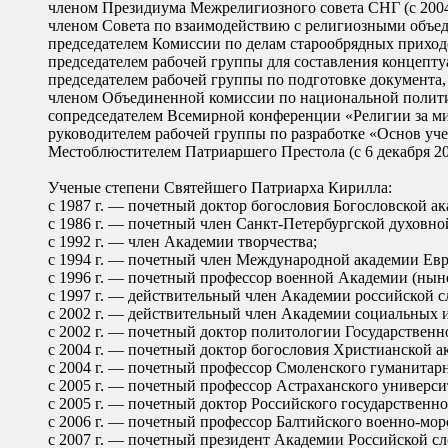
членом Президиума Межрелигиозного совета СНГ (с 2004 
членом Совета по взаимодействию с религиозными объед
председателем Комиссии по делам старообрядных приходов
председателем рабочей группы для составления концепту
председателем рабочей группы по подготовке документа,
членом Объединенной комиссии по национальной политик
сопредседателем Всемирной конференции «Религии за мир»
руководителем рабочей группы по разработке «Основ уче
Местоблюстителем Патриаршего Престола (с 6 декабря 20
Ученые степени Святейшего Патриарха Кирилла:
с 1987 г. — почетный доктор богословия Богословской а
с 1986 г. — почетный член Санкт-Петербургской духовно
с 1992 г. — член Академии творчества;
с 1994 г. — почетный член Международной академии Евр
с 1996 г. — почетный профессор военной Академии (ны
с 1997 г. — действительный член Академии российской с
с 2002 г. — действительный член Академии социальных и
с 2002 г. — почетный доктор политологии Государственн
с 2004 г. — почетный доктор богословия Христианской 
с 2004 г. — почетный профессор Смоленского гуманитарн
с 2005 г. — почетный профессор Астраханского универси
с 2005 г. — почетный доктор Российского государственно
с 2006 г. — почетный профессор Балтийского военно-мор
с 2007 г. — почетный президент Академии Российской сл