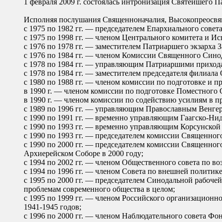
1 февраля 2009 г. состоялась интронизация Святейшего 
Исполняя послушания Священноначалия, Высокопреосв
с 1975 по 1982 гг. — председателем Епархиального сове
с 1975 по 1998 гг. — членом Центрального комитета и И
с 1976 по 1978 гг. — заместителем Патриаршего экзарха 
с 1976 по 1984 гг. — членом Комиссии Священного Синод
c 1978 по 1984 гг. — управляющим Патриаршими приход
с 1978 по 1984 гг. — заместителем председателя филиала
с 1980 по 1988 гг. — членом комиссии по подготовке и 
в 1990 г. — членом комиссии по подготовке Поместного
в 1990 г. — членом комиссии по содействию усилиям в 
с 1989 по 1996 гг. — управляющим Православным Венге
с 1990 по 1991 гг. — временно управляющим Гаагско-Ни
с 1990 по 1993 гг. — временно управляющим Корсунской
с 1990 по 1993 гг. — председателем комиссии Священно
с 1990 по 2000 гг. — председателем комиссии Священно
Архиерейском Соборе в 2000 году;
с 1994 по 2002 гг. — членом Общественного совета по в
с 1994 по 1996 гг. — членом Совета по внешней политик
с 1995 по 2000 гг. — председателем Синодальной рабоч
проблемам современного общества в целом;
с 1995 по 1999 гг. — членом Российского организационн
1941-1945 годов;
с 1996 по 2000 гг. — членом Наблюдательного совета Фо