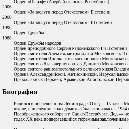
Орден «Шараф» (Азербайджанская Республика)
2006
Орден «За заслуги перед Отечеством» II степени
2000
Орден «За заслуги перед Отечеством» III степени
1996
Орден Дружбы
1988
Орден Дружбы народов
Орден преподобного Сергия Радонежского I и II степени
Орден святителя Алексия, митрополита Московского, II 
Орден святителя Иннокентия, митрополита Московского, 
Орден святого благоверного князя Даниила Московского 
Орден святого равноапостольного великого князя Владим
Ордена Александрийской, Антиохийской, Иерусалимской,
Православных Церквей, Армянской Апостольской Церкв
Биография
Родился в послевоенном Ленинграде. Отец — Гундяев Мих
школе, в последние годы домохозяйка, скончалась в 198
Преображенского собора в г. Санкт-Петербурге. Дед — ие
годах ХХ века подвергавшийся тюремным заключениям и