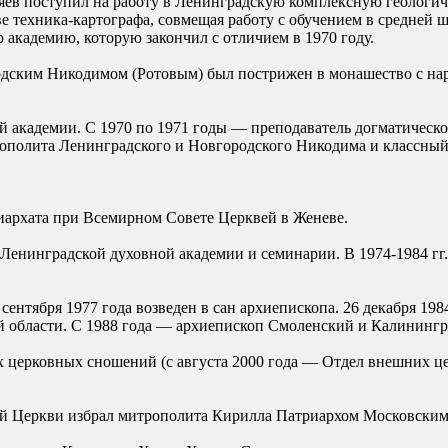
яев поступил на работу в Ленинградскую комплексную геологи
стве техника-картографа, совмещая работу с обучением в средней
академию, которую закончил с отличием в 1970 году.
одским Никодимом (Ротовым) был пострижен в монашество с на
ой академии. С 1970 по 1971 годы — преподаватель догматичес
полита Ленинградского и Новгородского Никодима и классный 
иархата при Всемирном Совете Церквей в Женеве.
ор Ленинградской духовной академии и семинарии. В 1974-1984 
2 сентября 1977 года возведен в сан архиепископа. 26 декабря 1
 области. С 1988 года — архиепископ Смоленский и Калинингр
их церковных сношений (с августа 2000 года — Отдел внешних ц
ой Церкви избрал митрополита Кирилла Патриархом Московским 