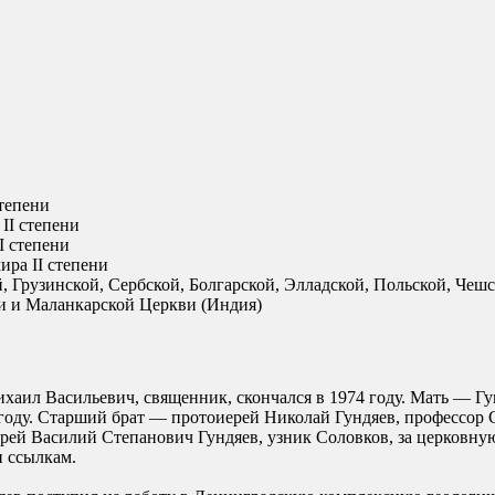
степени
II степени
I степени
ира II степени
 Грузинской, Сербской, Болгарской, Элладской, Польской, Чеш
и и Маланкарской Церкви (Индия)
аил Васильевич, священник, скончался в 1974 году. Мать — Гу
4 году. Старший брат — протоиерей Николай Гундяев, профессор
рей Василий Степанович Гундяев, узник Соловков, за церковную д
 ссылкам.