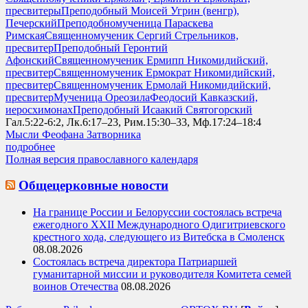
пресвитеры
Преподобный Моисей Угрин (венгр),
Печерский
Преподобномученица Параскева
Римская
Священномученик Сергий Стрельников,
пресвитер
Преподобный Геронтий
Афонский
Священномученик Ермипп Никомидийский,
пресвитер
Священномученик Ермократ Никомидийский,
пресвитер
Священномученик Ермолай Никомидийский,
пресвитер
Мученица Ореозила
Феодосий Кавказский,
иеросхимонах
Преподобный Исаакий Святогорский
Гал.5:22-6:2, Лк.6:17–23, Рим.15:30–33, Мф.17:24–18:4
Мысли Феофана Затворника
подробнее
Полная версия православного календаря
Общецерковные новости
На границе России и Белоруссии состоялась встреча
ежегодного XXII Международного Одигитриевского
крестного хода, следующего из Витебска в Смоленск
08.08.2026
Состоялась встреча директора Патриаршей
гуманитарной миссии и руководителя Комитета семей
воинов Отечества
08.08.2026